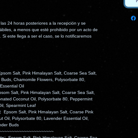
N
las 24 horas posteriores a la recepción y se
hábiles, a menos que esté prohibido por un acto de
 Si este llega a ser el caso, se lo notificaremos
som Salt, Pink Himalayan Salt, Coarse Sea Salt,
r Buds, Chamomile Flowers, Polysorbate 80,
Essential Oil
som Salt, Pink Himalayan Salt, Coarse Sea Salt,
onated Coconut Oil, Polysorbate 80, Peppermint
Oil, Spearmint Leaf
:
Epsom Salt, Pink Himalayan Salt, Coarse Pink
 Oil, Polysorbate 80, Lavender Essential Oil,
nder Buds
~~~~~~~~~~~~~~~~~~~~~~
ts:
Epsom Salt, Pink Himalayan Salt, Coarse Sea