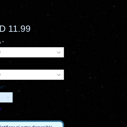
Precio
D 11.99
o
*
r
r
ad
*
o