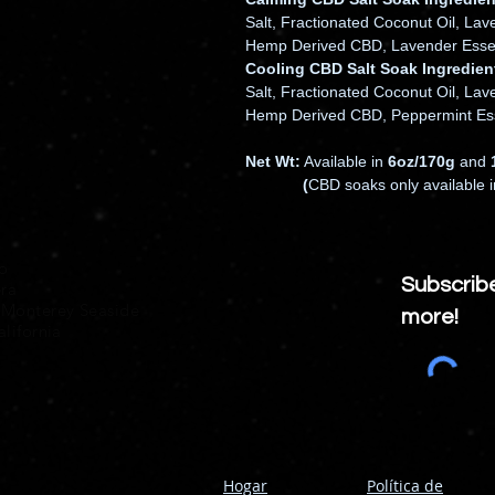
Salt, Fractionated Coconut Oil, La
Hemp Derived CBD, Lavender Essent
Cooling CBD Salt Soak Ingredien
Salt, Fractionated Coconut Oil, La
Hemp Derived CBD, Peppermint Essen
Net Wt:
Available in
6oz/170g
and
(
CBD soaks only available 
ío
Subscrib
era
 Monterey Seaside
more!
lifornia
Hogar
Política de