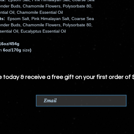
vender Buds, Chamomile Flowers, Polysorbate 80,
ial Oil, Chamomile Essential Oil
ts:
Epsom Salt, Pink Himalayan Salt, Coarse Sea
vender Buds, Chamomile Flowers, Polysorbate 80,
tial Oil, Eucalyptus Essential Oil
16oz/454g
in
6oz/170g
size
)
e today &
receive
a free gift on your first order of 